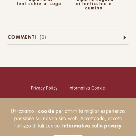
lenticchie al sugo
di lenticchie e
cumino
COMMENTI
(
0
)
Privacy Policy
Informativa Cookie
© Cucina Botanica Srl
Utilizziamo i
cookie
per offrirti la miglior esperienza
Newsletter
possibile sul nostro sito web. Accettando, accetti
l’utilizzo di tali cookie.
Informativa sulla privacy