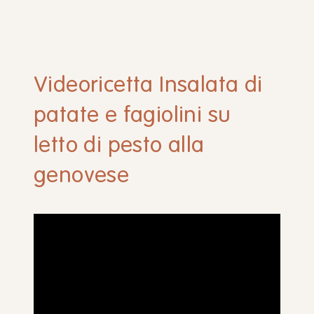
Videoricetta Insalata di
patate e fagiolini su
letto di pesto alla
genovese