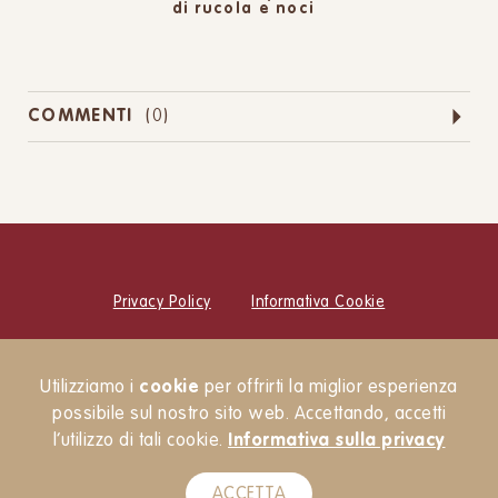
di rucola e noci
COMMENTI
(
0
)
Privacy Policy
Informativa Cookie
© Cucina Botanica Srl
Utilizziamo i
cookie
per offrirti la miglior esperienza
Newsletter
possibile sul nostro sito web. Accettando, accetti
l’utilizzo di tali cookie.
Informativa sulla privacy
ACCETTA