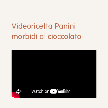
Videoricetta Panini
morbidi al cioccolato