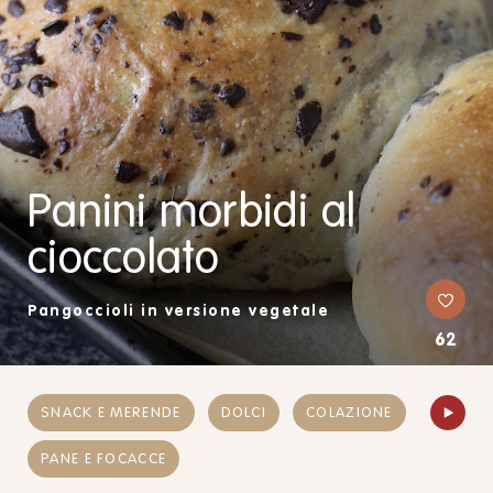
Panini morbidi al
cioccolato
Pangoccioli in versione vegetale
62
SNACK E MERENDE
DOLCI
COLAZIONE
PANE E FOCACCE