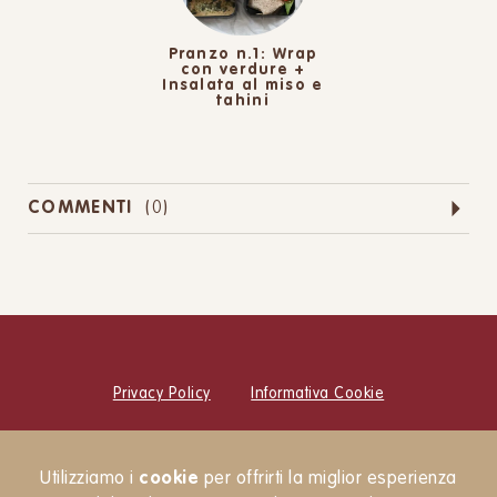
Pranzo n.1: Wrap
con verdure +
Insalata al miso e
tahini
COMMENTI
(
0
)
Privacy Policy
Informativa Cookie
© Cucina Botanica Srl
Utilizziamo i
cookie
per offrirti la miglior esperienza
Newsletter