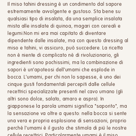
Il miso tahini dressing è un condimento dal sapore
estremamente avvolgente e gustoso. Sta bene su
qualsiasi tipo di insalata, da una semplice insalata
mista alle insalate di quinoa, magari con cereali e
legumi.Non mi era mai capitato di diventare
dipendente dalle insalate, ma con questo dressing al
miso e tahini, vi assicuro, può succedere. La ricetta
non è niente di complicato né di rivoluzionario, gli
ingredienti sono pochissimi, ma la combinazione di
sapori è un'apoteosi dell'umami che esplode in
bocca. L'umami, per chi non lo sapesse, è uno dei
cinque gusti fondamentali percepiti dalle cellule
recettrici specializzate presenti nel cavo umano (gli
altri sono dolce, salato, amaro e aspro). In
giapponese la parola umami significa "saporito", ma
la sensazione va oltre a questo: nella bocca si sente
una vera e propria esplosione di sensazioni, proprio
perché l'umami è il gusto che stimola di più le nostre
cellule recettrici. Particolarmente umami è il miso,