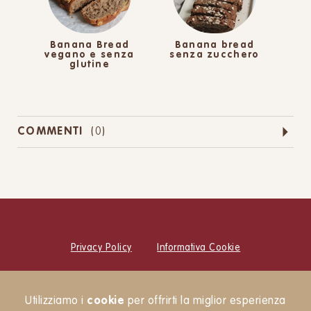
Banana Bread
Banana bread
vegano e senza
senza zucchero
glutine
COMMENTI
(
0
)
Privacy Policy
Informativa Cookie
© Cucina Botanica Srl
Utilizziamo i
cookie
per offrirti la miglior esperienza
Newsletter