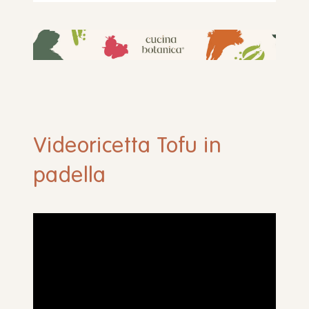
Videoricetta Tofu in
padella