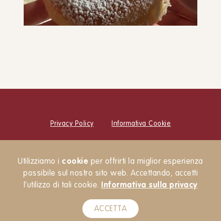
Ciambelle soffici
DOLCI
COLAZIONE
SNACK E MERENDE
Privacy Policy
Informativa Cookie
© Cucina Botanica Srl
Utilizziamo i
cookie
per offrirti la miglior esperienza
Newsletter
possibile sul nostro sito web. Accettando, accetti
l’utilizzo di tali cookie.
Informativa sulla privacy
ACCETTA