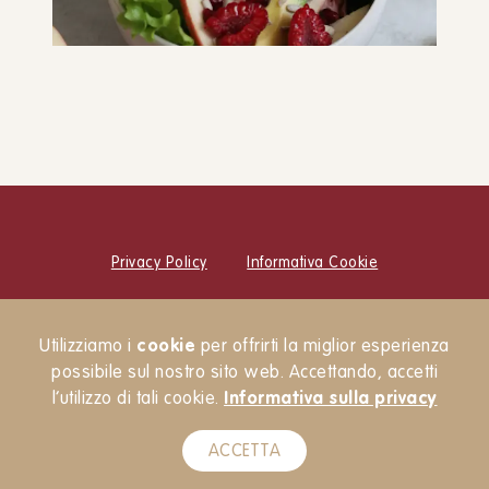
Insalata di radicchio rosa con
avocado, lamponi e mela
ANTIPASTI
INSALATE
Privacy Policy
Informativa Cookie
© Cucina Botanica Srl
Utilizziamo i
cookie
per offrirti la miglior esperienza
Newsletter
possibile sul nostro sito web. Accettando, accetti
l’utilizzo di tali cookie.
Informativa sulla privacy
ACCETTA