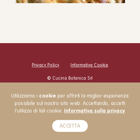
Torta salata bietole e patate
PIATTO UNICO
SECONDI
Privacy Policy
Informativa Cookie
© Cucina Botanica Srl
Newsletter
Utilizziamo i
cookie
per offrirti la miglior esperienza
possibile sul nostro sito web. Accettando, accetti
l’utilizzo di tali cookie.
Informativa sulla privacy
ACCETTA